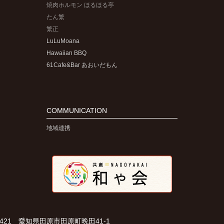
焼肉ホルモン ほるほる亭
たん繁
繁正
LuLuMoana
Hawaiian BBQ
61Cafe&Bar あおいだもん
COMMUNICATION
地域連携
-3421 愛知県田原市田原町晩田41-1