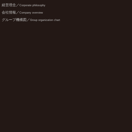
経営理念／
Corporate philosophy
会社情報／
Company overview
グループ機構図／
Group organization chart