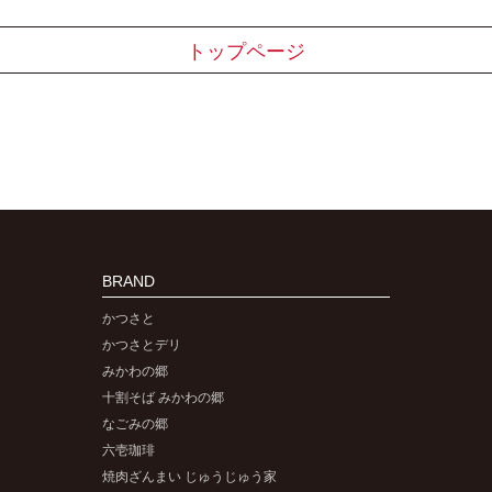
トップページ
BRAND
かつさと
かつさとデリ
みかわの郷
十割そば みかわの郷
なごみの郷
六壱珈琲
焼肉ざんまい じゅうじゅう家