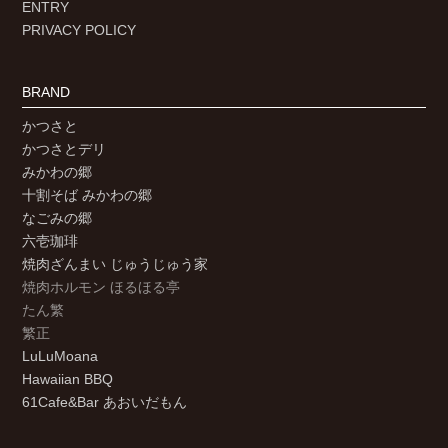
ENTRY
PRIVACY POLICY
BRAND
かつさと
かつさとデリ
みかわの郷
十割そば みかわの郷
なごみの郷
六壱珈琲
焼肉ざんまい じゅうじゅう家
焼肉ホルモン ほるほる亭
たん繁
繁正
LuLuMoana
Hawaiian BBQ
61Cafe&Bar あおいだもん